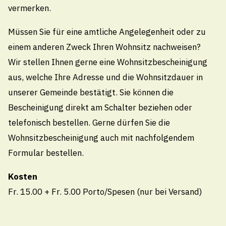
vermerken.
Kirchplatz 4, 9425 Thal
Müssen Sie für eine amtliche Angelegenheit oder zu
071 886 10 10
einem anderen Zweck Ihren Wohnsitz nachweisen?
info@thal.ch
Wir stellen Ihnen gerne eine Wohnsitzbescheinigung
aus, welche Ihre Adresse und die Wohnsitzdauer in
Technische Betriebe Thal
unserer Gemeinde bestätigt. Sie können die
071 888 22 22
Bescheinigung direkt am Schalter beziehen oder
Pikettdienst- und Notfallnummer (24h)
telefonisch bestellen. Gerne dürfen Sie die
technischebetriebe@thal.ch
Wohnsitzbescheinigung auch mit nachfolgendem
Formular bestellen.
Öffnungszeiten
Kosten
Fr. 15.00 + Fr. 5.00 Porto/Spesen (nur bei Versand)
Montag
08.00 - 11.30
/
13.30 - 18.00 Uhr