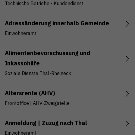
Bestattungsamt (2)
Technische Betriebe - Kundendienst
Betreibungsamt Am Alten Rhein (1)
Adressänderung innerhalb Gemeinde
Hafenverwaltung (2)
Einwohneramt
Steueramt (4)
Technische Betriebe - Wasserversorgung (2)
Alimentenbevorschussung und
Alle
Inkassohilfe
Soziale Dienste Thal-Rheineck
Altersrente (AHV)
Frontoffice | AHV-Zweigstelle
Anmeldung | Zuzug nach Thal
Einwohneramt