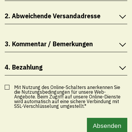
Anrede*
2. Abweichende Versandadresse
Herr
Frau
Diverses
Schule
Vorname
Vorname*
Technische Betriebe
3. Kommentar / Bemerkungen
Tourismus
Kommentar eingeben
Nachname
Nachname*
Hafen
4. Bezahlung
Preis Fr. 20.00
zahlbar mittels Rechnung oder online (Kreditkarte,
Mit Nutzung des Online-Schalters anerkennen Sie
Strasse / Nr.
Strasse / Nr.*
die Nutzungsbedingungen für unsere Web-
Twint, usw.)
Angebote. Beim Zugriff auf unsere Online-Dienste
wird automatisch auf eine sichere Verbindung mit
SSL-Verschlüsselung umgestellt.*
Zahlungsart*
PLZ
Impressum
Datenschutz
Rechnung
Onlinezahlung
PLZ*
Absenden
© 2022 Gemeinde Thal SG