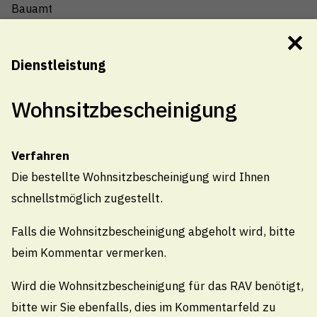
Bauamt
✕
Werkpläne Strom- und
Dienstleistung
Wasserversorgung
Technische Betriebe - Kundendienst
Wohnsitzbescheinigung
Wohnsitzbescheinigung
Verfahren
Einwohneramt
Die bestellte Wohnsitzbescheinigung wird Ihnen
schnellstmöglich zugestellt.
Falls die Wohnsitzbescheinigung abgeholt wird, bitte
beim Kommentar vermerken.
Wird die Wohnsitzbescheinigung für das RAV benötigt,
bitte wir Sie ebenfalls, dies im Kommentarfeld zu
Gemeindeverwaltung Thal