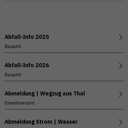
Bauamt (9)
Einwohneramt (10)
Technische Betriebe - Kundendienst (10)
Abfall-Info 2025
Soziale Dienste Thal-Rheineck (2)
Bauamt
Frontoffice | AHV-Zweigstelle (14)
Abfall-Info 2026
Schulverwaltung (7)
Bauamt
Technische Betriebe - Martini-Markt (1)
Technische Betriebe - Elektrizitätsversorgung
Abmeldung | Wegzug aus Thal
(2)
Einwohneramt
Grundbuchamt Thal-Rheineck (9)
Gemeinderatskanzlei (10)
Abmeldung Strom | Wasser