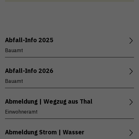
Bauamt (9)
Einwohneramt (10)
Technische Betriebe - Kundendienst (10)
Abfall-Info 2025
Soziale Dienste Thal-Rheineck (2)
Bauamt
Frontoffice | AHV-Zweigstelle (14)
Abfall-Info 2026
Schulverwaltung (7)
Bauamt
Technische Betriebe - Martini-Markt (1)
Technische Betriebe - Elektrizitätsversorgung
Abmeldung | Wegzug aus Thal
(2)
Einwohneramt
Grundbuchamt Thal-Rheineck (9)
Gemeinderatskanzlei (10)
Abmeldung Strom | Wasser