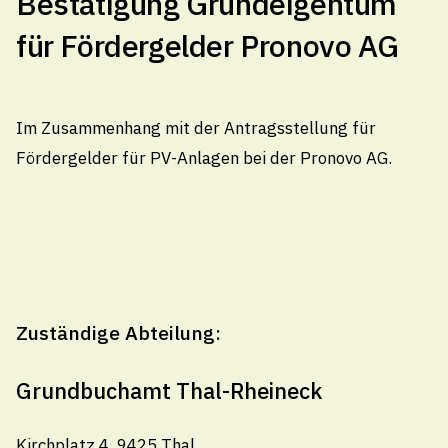
Bestätigung Grundeigentum
für Fördergelder Pronovo AG
Kirchplatz 4, 9425 Thal
071 886 10 10
info@thal.ch
Im Zusammenhang mit der Antragsstellung für
Fördergelder für PV-Anlagen bei der Pronovo AG.
Technische Betriebe Thal
071 888 22 22
Pikettdienst- und Notfallnummer (24h)
technischebetriebe@thal.ch
Zuständige Abteilung:
Öffnungszeiten
Grundbuchamt Thal-Rheineck
Montag
08.00 - 11.30
/
13.30 - 18.00 Uhr
Kirchplatz 4, 9425 Thal