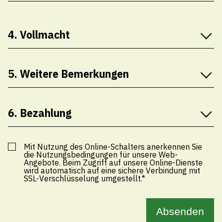
Vorname
Nachname*
Grundeigentümer/in *
4. Vollmacht
Schule
Upload Vollmacht
Technische Betriebe
Nachname
Strasse / Nr.*
5. Weitere Bemerkungen
Grund der Bestellung / Interessen-Nachweis*
Tourismus
Kommentar
Hafen
Strasse / Nr.
6. Bezahlung
PLZ*
Preis Fr. 0.00
zahlbar mittels Rechnung oder online (Kreditkarte,
Mit Nutzung des Online-Schalters anerkennen Sie
die Nutzungsbedingungen für unsere Web-
PLZ
Twint, usw.)
Angebote. Beim Zugriff auf unsere Online-Dienste
Ort*
wird automatisch auf eine sichere Verbindung mit
SSL-Verschlüsselung umgestellt.*
Zahlungsart*
Impressum
Datenschutz
Rechnung
Onlinezahlung
Ort
Absenden
Telefon*
© 2022 Gemeinde Thal SG