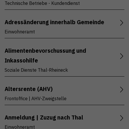
Bestattungsamt (2)
Technische Betriebe - Kundendienst
Betreibungsamt Am Alten Rhein (1)
Adressänderung innerhalb Gemeinde
Hafenverwaltung (2)
Einwohneramt
Steueramt (4)
Technische Betriebe - Wasserversorgung (2)
Alimentenbevorschussung und
Alle
Inkassohilfe
Soziale Dienste Thal-Rheineck
Altersrente (AHV)
Frontoffice | AHV-Zweigstelle
Anmeldung | Zuzug nach Thal
Einwohneramt