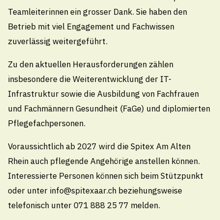
Teamleiterinnen ein grosser Dank. Sie haben den
Betrieb mit viel Engagement und Fachwissen
weitere Termine laden
zuverlässig weitergeführt.
Zu den aktuellen Herausforderungen zählen
insbesondere die Weiterentwicklung der IT-
Infrastruktur sowie die Ausbildung von Fachfrauen
und Fachmännern Gesundheit (FaGe) und diplomierten
Gemeindeverwaltung Thal
Pflegefachpersonen.
Voraussichtlich ab 2027 wird die Spitex Am Alten
Kirchplatz 4, 9425 Thal
Rhein auch pflegende Angehörige anstellen können.
071 886 10 10
Interessierte Personen können sich beim Stützpunkt
info@thal.ch
oder unter info@spitexaar.ch beziehungsweise
telefonisch unter 071 888 25 77 melden.
Technische Betriebe Thal