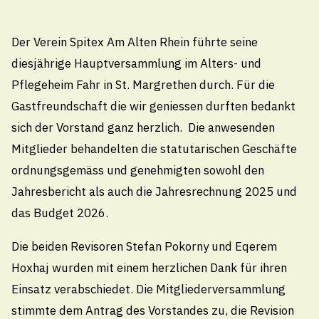
2.4.2026
Stand der Arbeiten Sanierung
Der Verein Spitex Am Alten Rhein führte seine
Flughafenstrasse
diesjährige Hauptversammlung im Alters- und
Pflegeheim Fahr in St. Margrethen durch. Für die
Gastfreundschaft die wir geniessen durften bedankt
2.4.2026
sich der Vorstand ganz herzlich. Die anwesenden
Mitteilungsblatt 2026-4
Mitglieder behandelten die statutarischen Geschäfte
ordnungsgemäss und genehmigten sowohl den
Jahresbericht als auch die Jahresrechnung 2025 und
1.4.2026
das Budget 2026.
Sanierung Hauptstrasse, Staad
Die beiden Revisoren Stefan Pokorny und Eqerem
Hoxhaj wurden mit einem herzlichen Dank für ihren
Einsatz verabschiedet. Die Mitgliederversammlung
6.3.2026
stimmte dem Antrag des Vorstandes zu, die Revision