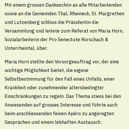
071 888 22 22
Mit einem grossen Dankeschön an alle Mitarbeitenden
Pikettdienst- und Notfallnummer (24h)
sowie an die Gemeinden Thal, Rheineck, St. Margrethen
technischebetriebe@thal.ch
und Lutzenberg schloss die Präsidentin die
Versammlung und leitete zum Referat von Maria Horn,
Sozialarbeiterin der Pro Senectute Rorschach &
Öffnungszeiten
Unterrheintal, über.
Montag
Maria Horn stellte den Vorsorgeauftrag vor, der eine
08.00 - 11.30
/
13.30 - 18.00 Uhr
wichtige Möglichkeit bietet, die eigene
Dienstag bis Donnerstag
Selbstbestimmung für den Fall eines Unfalls, einer
08.00 - 11.30
/
13.30 - 16.30 Uhr
Krankheit oder zunehmender altersbedingter
Freitag
Einschränkungen zu regeln. Das Thema stiess bei den
08.00 - 11.30
Uhr
Anwesenden auf grosses Interesse und führte auch
beim anschliessenden feinen Apéro zu angeregten
Öffnungszeiten Sommerferien
Gesprächen und einem lebhaften Austausch.
Vom Montag, 27. Juli 2026 bis Freitag, 07. August