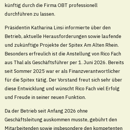
Mitteilungsblatt 2026-3
künftig durch die Firma OBT professionell
durchführen zu lassen.
Präsidentin Katharina Linsi informierte über den
6.3.2026
Betrieb, aktuelle Herausforderungen sowie laufende
Torkelbrief-Übergabe
und zukünftige Projekte der Spitex Am Alten Rhein.
Besonders erfreulich ist die Anstellung von Rico Fach
aus Thal als Geschäftsführer per 1. Juni 2026. Bereits
6.3.2026
seit Sommer 2025 war er als Finanzverantwortlicher
Bauarbeiten in Staad
für die Spitex tätig. Der Vorstand freut sich sehr über
diese Entwicklung und wünscht Rico Fach viel Erfolg
und Freude in seiner neuen Funktion.
6.3.2026
Da der Betrieb seit Anfang 2026 ohne
SBB-Unterführung Buriet
Geschäftsleitung auskommen musste, gebührt den
Mitarbeitenden sowie insbesondere den kompetenten