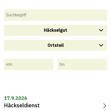
Häckselgut
Ortsteil
Altmetall
Häckselgut
Ganze Gemeinde
Alle
Altenrhein | Buechen Staad | Buriet
Thal (ab Nagelstein bis vor Schiffli Buriet)
17.9.2026
Häckseldienst