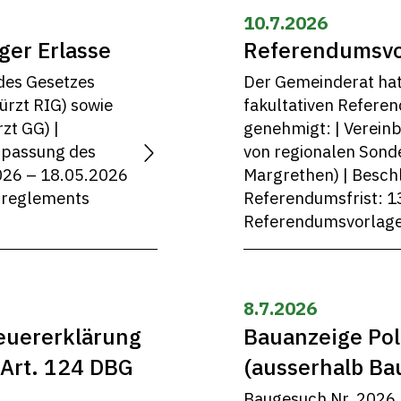
10.7.2026
ger Erlasse
Referendumsvo
 des Gesetzes
Der Gemeinderat hat
ürzt RIG) sowie
fakultativen Refere
zt GG) |
genehmigt: | Verein
npassung des
von regionalen Sond
026 – 18.05.2026
Margrethen) | Besch
enreglements
Referendumsfrist: 13.
Referendumsvorlage 
8.7.2026
teuererklärung
Bauanzeige Pol
 Art. 124 DBG
(ausserhalb Ba
Baugesuch Nr. 2026.0