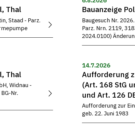
6.8.2026
, Thal
Bauanzeige Pol
n, Staad - Parz.
Baugesuch Nr. 2026.
wärmepumpe
Parz. Nrn. 2119, 31
2024.0100) Änderu
14.7.2026
, Thal
Aufforderung z
(Art. 168 StG u
bH, Widnau -
 BG-Nr.
und Art. 126 D
Aufforderung zur Ei
geb. 22. Juni 1983