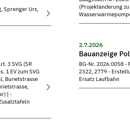
(Projektänderung zu
g, Sprenger Urs,
Wasserwärmepumpe 
2.7.2026
Bauanzeige Pol
rt. 3 SVG (SR
BG-Nr. 2026.0058 - P
bs. 1 EV zum SVG
2322, 2779 - Erstell
l, Burietstrasse
Ersatz Laufbahn
urietstrasse,
) | -
 Zusatztafeln