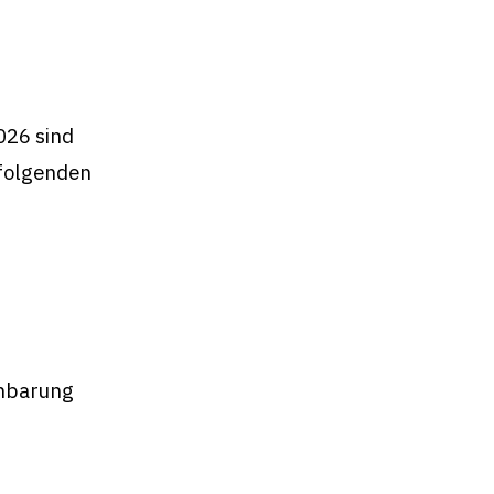
026 sind
 folgenden
inbarung