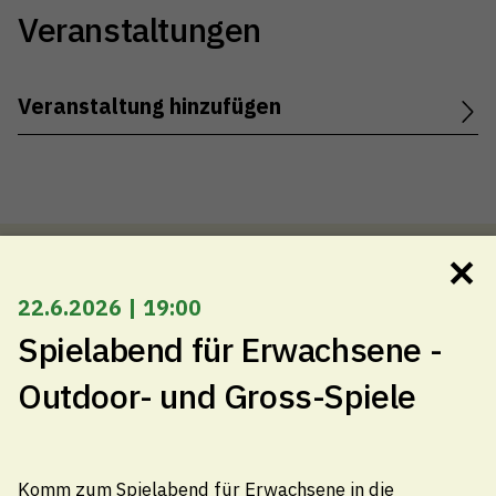
Veranstaltungen
Veranstaltung hinzufügen
✕
22.6.2026 | 19:00
Gemeindeverwaltung Thal
Spielabend für Erwachsene -
Kirchplatz 4, 9425 Thal
Outdoor- und Gross-Spiele
071 886 10 10
info@thal.ch
Komm zum Spielabend für Erwachsene in die