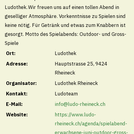
Technische Betriebe Thal
Ludothek. Wir freuen uns auf einen tollen Abend in
071 888 22 22
geselliger Atmosphäre. Vorkenntnisse zu Spielen sind
Pikettdienst- und Notfallnummer (24h)
keine nötig. Für Getränk und etwas zum Knabbern ist
technischebetriebe@thal.ch
gesorgt. Motto des Spielabends: Outdoor- und Gross-
Spiele
Ort:
Ludothek
Öffnungszeiten
Adresse:
Hauptstrasse 25, 9424
Montag
Rheineck
08.00 - 11.30
/
13.30 - 18.00 Uhr
Organisator:
Ludothek Rheineck
Dienstag bis Donnerstag
Kontakt:
Ludoteam
08.00 - 11.30
/
13.30 - 16.30 Uhr
E-Mail:
info@ludo-rheineck.ch
Freitag
Website:
https://www.ludo-
08.00 - 11.30
Uhr
rheineck.ch/agenda/spielabend-
erwachsene-juni-outdoor-gross-
Öffnungszeiten Sommerferien