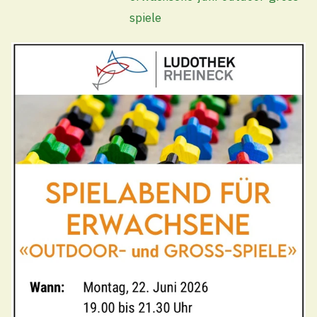
spiele
Vom Montag, 27. Juli 2026 bis Freitag, 07. August
2026 sind die Schalteröffnungszeiten reduziert. Es
gelten die folgenden Öffnungszeiten:
Vormittags
Montag – Freitag von 08:00 – 11:30 Uhr
Nachmittags
geschlossen
Termine ausserhalb der Öffnungszeiten nach
Vereinbarung
Schule
Technische Betriebe