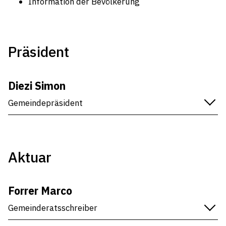
Information der Bevölkerung
Präsident
Diezi Simon
Gemeindepräsident
Kirchplatz 4, 9425 Thal
071 886 10 90
Aktuar
simon.diezi@thal.ch
Forrer Marco
Gemeinderatsschreiber