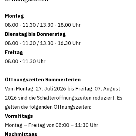
Kommission Technische Betriebe (Mitglied)
Kommission Alters- und Pflegeheim Trüeterhof
Baukommission (Mitglied)
Montag
(Mitglied)
Hafenkommission Staad (Mitglied)
08.00 - 11.30
/
13.30 - 18.00 Uhr
Kommission Kinder und Jugend (Präsident)
Kommission Natur und Landschaft (Mitglied)
Dienstag bis Donnerstag
Kommission Tagesbetreuung Thal-Rheineck
Sozialbehörde Thal-Rheineck (Mitglied)
08.00 - 11.30
/
13.30 - 16.30 Uhr
(Mitglied)
Freitag
Tourismuskommission (Mitglied)
08.00 - 11.30
Uhr
Öffnungszeiten Sommerferien
Vom Montag, 27. Juli 2026 bis Freitag, 07. August
2026 sind die Schalteröffnungszeiten reduziert. Es
gelten die folgenden Öffnungszeiten:
Vormittags
Montag – Freitag von 08:00 – 11:30 Uhr
Nachmittags